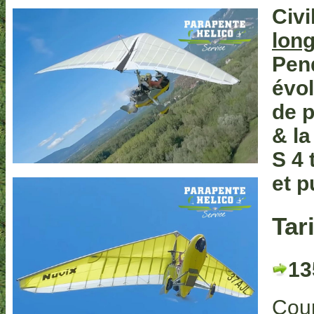
Civi
lon
Pen
évol
de p
& la
S 4 
et p
Tari
13
Cour