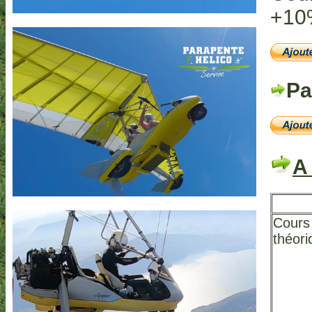
+10
P
A 
Cours
théori