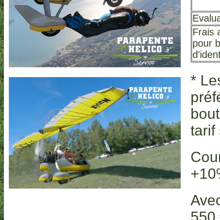
Evalua
Frais 
pour b
d'ident
* Le
préf
bout
tari
Cour
+10
Avec
550